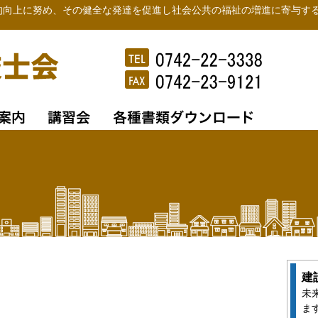
的向上に努め、その健全な発達を促進し社会公共の福祉の増進に寄与す
建
未
ま