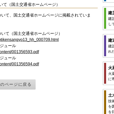
いて（国土交通省ホームページ）
建
ついて、国土交通省ホームページに掲載されていま
建
し
ついて（国土交通省ホームページ）
s/totikensangyo13_hh_000709.html
建
ケジュール
建
れ
/content/001356593.pdf
ケジュール
/content/001356594.pdf
火
火
に
前のページに戻る
土
技
を
を