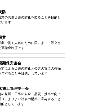
災防
設業の労働災害の防止を図ることを目的と
ています
退共
設業で働く人達のために国によって設立さ
た退職金制度です
薬類保安協会
薬類による災害の防止と公共の安全の確保
寄与することを目的としています
木施工管理技士会
術の発展、工事の安全・品質・効率の向上
図り、よりよい社会の構築に寄与すること
目的としています