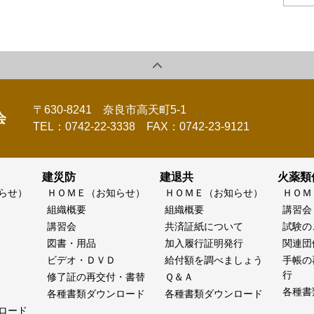
〒630-8241 奈良市高天町5-1
会
TEL：0742-22-3338 FAX：0742-23-9121
建災防
建退共
火薬類
らせ）
ＨＯＭＥ（お知らせ）
ＨＯＭＥ（お知らせ）
ＨＯＭ
組織概要
組織概要
講習会
講習会
共済証紙について
試験の
図書・用品
加入履行証明発行
関連団
ビデオ・ＤＶＤ
給付額を調べましょう
手帳の
行
修了証の再交付・書替
Ｑ＆Ａ
各種書
各種書類ダウンロード
各種書類ダウンロード
ロード