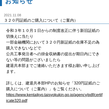
お知らせ
2021.11.08
３２０円証紙のご購入について（ご案内）
令和３年１０月１日からの制度改正に伴う新旧証紙の
切換えに当たり
一部金融機関において３２０円新証紙の在庫不足の為
購入できないなどで
公共工事発注者への掛金収納書の提出が期日内にでき
ない等の問題がございましたら
建退共本部までご連絡いただきます様お願い申し上げ
ます。
詳しくは、建退共本部HPのお知らせ「320円証紙のご
購入について（ご案内）」をご覧ください。
https://www.kentaikyo.taisyokukin.go.jp/agency/pdf/certif
icate320.pdf