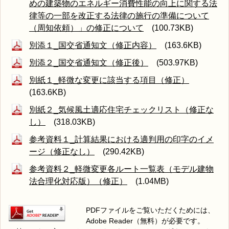
めの建築物のエネルギー消費性能の向上に関する法
律等の一部を改正する法律の施行の準備について
（周知依頼）」の修正について
(100.73KB)
別添１_国交省通知文（修正内容）
(163.6KB)
別添２_国交省通知文（修正後）
(503.97KB)
別紙１_軽微な変更に該当する項目（修正）
(163.6KB)
別紙２_気候風土適応住宅チェックリスト（修正な
し）
(318.03KB)
参考資料１_計算結果における適判用の印字のイメ
ージ（修正なし）
(290.42KB)
参考資料２_軽微変更各ルート一覧表（モデル建物
法合理化対応版）（修正）
(1.04MB)
PDFファイルをご覧いただくためには、
Adobe Reader（無料）が必要です。