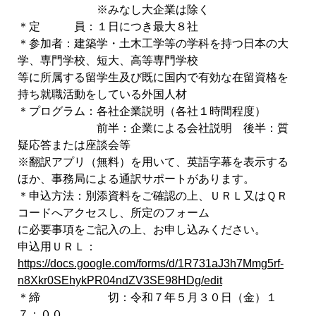
※みなし大企業は除く
＊定 員：１日につき最大８社
＊参加者：建築学・土木工学等の学科を持つ日本の大
学、専門学校、短大、高等専門学校
等に所属する留学生及び既に国内で有効な在留資格を
持ち就職活動をしている外国人材
＊プログラム：各社企業説明（各社１時間程度）
前半：企業による会社説明 後半：質
疑応答または座談会等
※翻訳アプリ（無料）を用いて、英語字幕を表示する
ほか、事務局による通訳サポートがあります。
＊申込方法：別添資料をご確認の上、ＵＲＬ又はＱＲ
コードへアクセスし、所定のフォーム
に必要事項をご記入の上、お申し込みください。
申込用ＵＲＬ：
https://docs.google.com/forms/d/1R731aJ3h7Mmg5rf-
n8Xkr0SEhykPR04ndZV3SE98HDg/edit
＊締 切：令和７年５月３０日（金）１
７：００