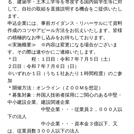
る、建築学・土木工学等を専攻する国内留学生等に対
して、自社の取組を直接説明する機会をご提供いたし
ます。
申込企業には、事前ガイダンス・リハーサルにて資料
作成のコツやアピール方法をお伝えいたします。皆様
の積極的なお申し込みをお待ちしております。
≪実施概要≫ ※内容は変更になる場合がございま
す。その際は速やかにご連絡いたします。
＊日 程：１日目：令和７年７月５日（土）
２日目：令和７年７月６日（日）
※いずれか１日（うち１社あたり１時間程度）のご参
加
＊開催方法：オンライン（ＺＯＯＭを想定）
＊募集対象：外国人技術者採用にご関心のある中堅・
中小建設企業、建設関連企業
中堅企業・・・従業員２，０００人以
下の法人
中小企業・・・資本金３億以下、又
は、従業員数３００人以下の法人