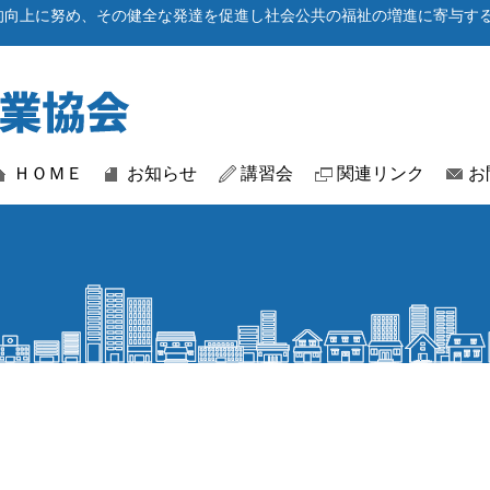
的向上に努め、その健全な発達を促進し社会公共の福祉の増進に寄与す
ＨＯＭＥ
お知らせ
講習会
関連リンク
お