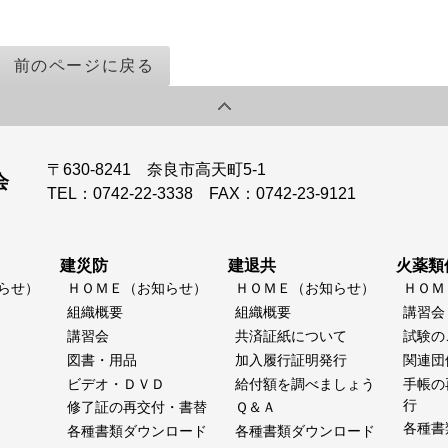
前のページに戻る
〒630-8241 奈良市高天町5-1
会
TEL：0742-22-3338 FAX：0742-23-9121
建災防
建退共
火薬類
らせ）
ＨＯＭＥ（お知らせ）
ＨＯＭＥ（お知らせ）
ＨＯＭ
組織概要
組織概要
講習会
講習会
共済証紙について
試験の
図書・用品
加入履行証明発行
関連団
ビデオ・ＤＶＤ
給付額を調べましょう
手帳の
行
修了証の再交付・書替
Ｑ＆Ａ
各種書
各種書類ダウンロード
各種書類ダウンロード